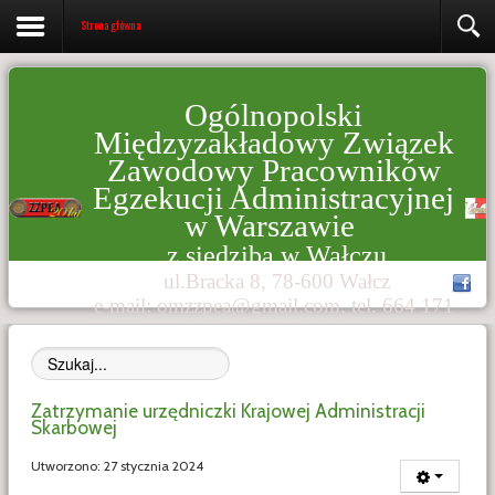
Strona główna
Ogólnopolski
Międzyzakładowy Związek
Zawodowy Pracowników
Egzekucji Administracyjnej
w Warszawie
z siedzibą w Wałczu
ul.Bracka 8, 78-600 Wałcz
e-mail:
omzzpea@gmail.com
, tel. 664 171
992, e-PUAP: /OMZZPEA_Walcz/omzzpea
Szukaj...
Zatrzymanie urzędniczki Krajowej Administracji
Skarbowej
Utworzono: 27 stycznia 2024