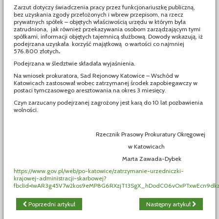
Zarzut dotyczy świadczenia pracy przez funkcjonariuszkę publiczną,
bez uzyskania zgody przełożonych i wbrew przepisom, na rzecz
prywatnych spółek – objętych właściwością urzędu w którym była
zatrudniona, jak również przekazywania osobom zarządzającym tymi
spółkami, informacji objętych tajemnicą służbową. Dowody wskazują, iż
podejrzana uzyskała korzyść majątkową o wartości co najmniej
576.800 złotych
.
Podejrzana w śledztwie składała wyjaśnienia.
Na wniosek prokuratora, Sad Rejonowy Katowice – Wschód w
Katowicach zastosował wobec zatrzymanej środek zapobiegawczy w
postaci tymczasowego aresztowania na okres 3 miesięcy.
Czyn zarzucany podejrzanej zagrożony jest karą do 10 lat pozbawienia
wolności.
Rzecznik Prasowy Prokuratury Okręgowej
w Katowicach
Marta Zawada-Dybek
https://www.gov.pl/web/po-katowice/zatrzymanie-urzedniczki-
krajowej-administracji-skarbowej?
fbclid=IwAR3g45V7w2kos9eMP8G6RXzjT13SgX_hDodC06vOxPTxwEcn9d
Poprzedni artykuł
Następny artykuł